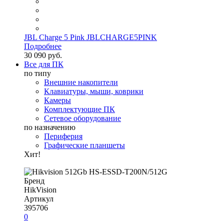
JBL Charge 5 Pink JBLCHARGE5PINK
Подробнее
30 090 руб.
Все для ПК
по типу
Внешние накопители
Клавиатуры, мыши, коврики
Камеры
Комплектующие ПК
Сетевое оборудование
по назначению
Периферия
Графические планшеты
Хит!
Бренд
HikVision
Артикул
395706
0