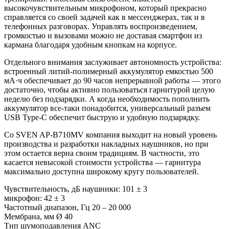
высокочувствительным микрофоном, который прекрасно
справляется со своей задачей как в мессенджерах, так и в
телефонных разговорах. Управлять воспроизведением,
громкостью и вызовами можно не доставая смартфон из
кармана благодаря удобным кнопкам на корпусе.
Отдельного внимания заслуживает автономность устройства:
встроенный литий-полимерный аккумулятор емкостью 500
мА·ч обеспечивает до 90 часов непрерывной работы — этого
достаточно, чтобы активно пользоваться гарнитурой целую
неделю без подзарядки. А когда необходимость пополнить
аккумулятор все-таки понадобится, универсальный разъем
USB Type-C обеспечит быструю и удобную подзарядку.
Со SVEN AP-B710MV компания выходит на новый уровень
производства и разработки накладных наушников, но при
этом остается верна своим традициям. В частности, это
касается невысокой стоимости устройства — гарнитура
максимально доступна широкому кругу пользователей.
Чувствительность, дБ наушники: 101 ± 3
микрофон: 42 ± 3
Частотный диапазон, Гц 20 – 20 000
Мембрана, мм Ø 40
Тип шумоподавления ANC