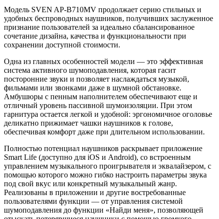
Модель SVEN AP-B710MV продолжает серию стильных и
удобных беспроводных наушников, получивших заслуженное
признание пользователей за идеально сбалансированное
сочетание дизайна, качества и функциональности при
сохранении доступной стоимости.
Одна из главных особенностей модели — это эффективная
система активного шумоподавления, которая гасит
посторонние звуки и позволяет наслаждаться музыкой,
фильмами или звонками даже в шумной обстановке.
Амбушюры с пенным наполнителем обеспечивают еще и
отличный уровень пассивной шумоизоляции. При этом
гарнитура остается легкой и удобной: эргономичное оголовье
деликатно прижимает чашки наушников к голове,
обеспечивая комфорт даже при длительном использовании.
Полностью потенциал наушников раскрывает приложение
Smart Life (доступно для iOS и Android), со встроенным
управлением музыкального проигрывателя и эквалайзером, с
помощью которого можно гибко настроить параметры звука
под свой вкус или конкретный музыкальный жанр.
Реализованы в приложении и другие востребованные
пользователями функции — от управления системой
шумоподавления до функции «Найди меня», позволяющей
отыскать потерявшиеся наушники с помощью громкого