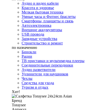
Аудио и видео кабели
Красота и здоровье
Мелкая бытовая техника
Умные часы и Фитнес браслеты
Смартфоны, планшеты и связь
Автоэлектроника
Внешние аккумуляторы
USB провода
Зарядные устройства
Строительство и ремонт
по назначению
Бинокли
Рации
ТВ приставки и мультимедиа плееры
Соединительные переходники
Аудио разветвители
Удлинители для наушников
Чехлы
Средства для ухода
Туризм и отдых
Хит!
Бренд
Toraysee
Артикул