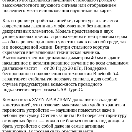
высокочастотного звукового сигнала или отображением
последнего места использования наушников на карте.
Как и прочие устройства линейки, гарнитура отличается
современным лаконичным оформлением без лишних
декоративных элементов. Модель представлена в двух
универсальных цветах: строгом черном и нейтральном сером
— оба варианта одинаково уместны как в офисной среде, так
и в повседневной жизни. Внутри стильного корпуса
скрывается впечатляющая техническая начинка.
Высококачественные динамики диаметром 40 мм выдают
насыщенное и детализированное звучание во всем слышимом
диапазоне частот — от 20 Гц до 20 кГц. Поддержка
беспроводного подключения по технологии Bluetooth 5.4
гарантирует стабильную передачу сигнала, а для особых
случаев предусмотрена возможность проводного
подключения через разъем USB Type-C.
Компактность SVEN AP-B710MV дополняется складной
конструкцией, что позволяет максимально удобно хранить и
переносить устройство — наушники поместятся даже в
небольшую сумку. Степень защиты IPx4 оберегает гарнитуру
от водяных брызг — можно не бояться попасть под дождь и
брать устройство с собой даже на самые активные
тренировки. Голосовая связь обеспечивается