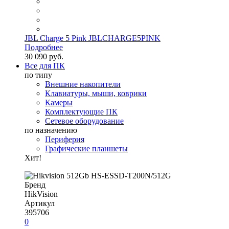
JBL Charge 5 Pink JBLCHARGE5PINK
Подробнее
30 090 руб.
Все для ПК
по типу
Внешние накопители
Клавиатуры, мыши, коврики
Камеры
Комплектующие ПК
Сетевое оборудование
по назначению
Периферия
Графические планшеты
Хит!
Бренд
HikVision
Артикул
395706
0