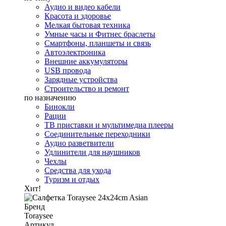
Аудио и видео кабели
Красота и здоровье
Мелкая бытовая техника
Умные часы и Фитнес браслеты
Смартфоны, планшеты и связь
Автоэлектроника
Внешние аккумуляторы
USB провода
Зарядные устройства
Строительство и ремонт
по назначению
Бинокли
Рации
ТВ приставки и мультимедиа плееры
Соединительные переходники
Аудио разветвители
Удлинители для наушников
Чехлы
Средства для ухода
Туризм и отдых
Хит!
Бренд
Toraysee
Артикул