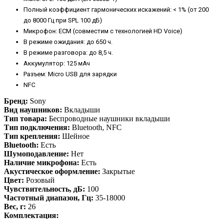
Полный коэффициент гармонических искажений: < 1% (от 200
до 8000 Гц при SPL 100 дБ)
Микрофон: ECM (совместим с технологией HD Voice)
В режиме ожидания: до 650 ч.
В режиме разговора: до 8,5 ч.
Аккумулятор: 125 мАч
Разъем: Micro USB для зарядки
NFC
Бренд:
Sony
Вид наушников:
Вкладыши
Тип товара:
Беспроводные наушники вкладыши
Тип подключения:
Bluetooth, NFC
Тип крепления:
Шейное
Bluetooth:
Есть
Шумоподавление:
Нет
Наличие микрофона:
Есть
Акустическое оформление:
Закрытые
Цвет:
Розовый
Чувствительность, дБ:
100
Частотный диапазон, Гц:
35-18000
Вес, г:
26
Комплектация: