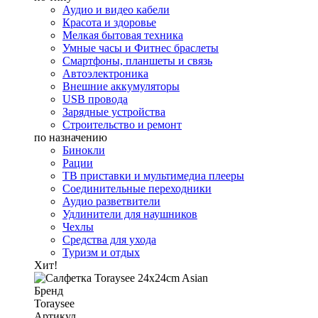
Аудио и видео кабели
Красота и здоровье
Мелкая бытовая техника
Умные часы и Фитнес браслеты
Смартфоны, планшеты и связь
Автоэлектроника
Внешние аккумуляторы
USB провода
Зарядные устройства
Строительство и ремонт
по назначению
Бинокли
Рации
ТВ приставки и мультимедиа плееры
Соединительные переходники
Аудио разветвители
Удлинители для наушников
Чехлы
Средства для ухода
Туризм и отдых
Хит!
Бренд
Toraysee
Артикул