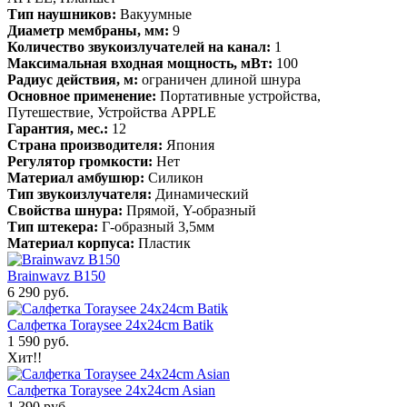
Тип наушников:
Вакуумные
Диаметр мембраны, мм:
9
Количество звукоизлучателей на канал:
1
Максимальная входная мощность, мВт:
100
Радиус действия, м:
ограничен длиной шнура
Основное применение:
Портативные устройства,
Путешествие, Устройства APPLE
Гарантия, мес.:
12
Страна производителя:
Япония
Регулятор громкости:
Нет
Материал амбушюр:
Силикон
Тип звукоизлучателя:
Динамический
Свойства шнура:
Прямой, Y-образный
Тип штекера:
Г-образный 3,5мм
Материал корпуса:
Пластик
Brainwavz B150
6 290 руб.
Салфетка Toraysee 24x24cm Batik
1 590 руб.
Хит!!
Салфетка Toraysee 24x24cm Asian
1 390 руб.