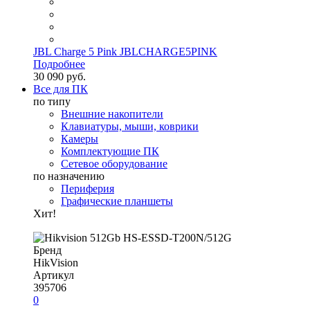
JBL Charge 5 Pink JBLCHARGE5PINK
Подробнее
30 090 руб.
Все для ПК
по типу
Внешние накопители
Клавиатуры, мыши, коврики
Камеры
Комплектующие ПК
Сетевое оборудование
по назначению
Периферия
Графические планшеты
Хит!
Бренд
HikVision
Артикул
395706
0