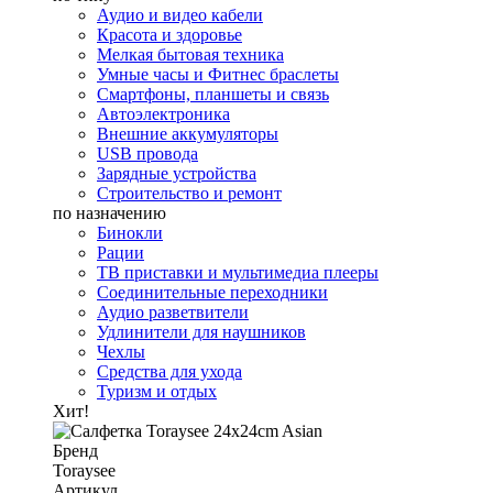
Аудио и видео кабели
Красота и здоровье
Мелкая бытовая техника
Умные часы и Фитнес браслеты
Смартфоны, планшеты и связь
Автоэлектроника
Внешние аккумуляторы
USB провода
Зарядные устройства
Строительство и ремонт
по назначению
Бинокли
Рации
ТВ приставки и мультимедиа плееры
Соединительные переходники
Аудио разветвители
Удлинители для наушников
Чехлы
Средства для ухода
Туризм и отдых
Хит!
Бренд
Toraysee
Артикул