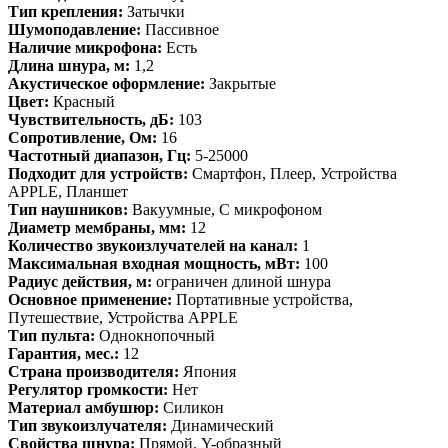
Тип крепления:
Затычки
Шумоподавление:
Пассивное
Наличие микрофона:
Есть
Длина шнура, м:
1,2
Акустическое оформление:
Закрытые
Цвет:
Красный
Чувствительность, дБ:
103
Сопротивление, Ом:
16
Частотный диапазон, Гц:
5-25000
Подходит для устройств:
Смартфон, Плеер, Устройства
APPLE, Планшет
Тип наушников:
Вакуумные, С микрофоном
Диаметр мембраны, мм:
12
Количество звукоизлучателей на канал:
1
Максимальная входная мощность, мВт:
100
Радиус действия, м:
ограничен длиной шнура
Основное применение:
Портативные устройства,
Путешествие, Устройства APPLE
Тип пульта:
Однокнопочный
Гарантия, мес.:
12
Страна производителя:
Япония
Регулятор громкости:
Нет
Материал амбушюр:
Силикон
Тип звукоизлучателя:
Динамический
Свойства шнура:
Прямой, Y-образный