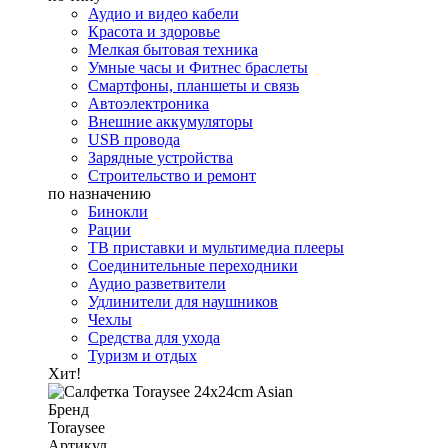
Аудио и видео кабели
Красота и здоровье
Мелкая бытовая техника
Умные часы и Фитнес браслеты
Смартфоны, планшеты и связь
Автоэлектроника
Внешние аккумуляторы
USB провода
Зарядные устройства
Строительство и ремонт
по назначению
Бинокли
Рации
ТВ приставки и мультимедиа плееры
Соединительные переходники
Аудио разветвители
Удлинители для наушников
Чехлы
Средства для ухода
Туризм и отдых
Хит!
Бренд
Toraysee
Артикул