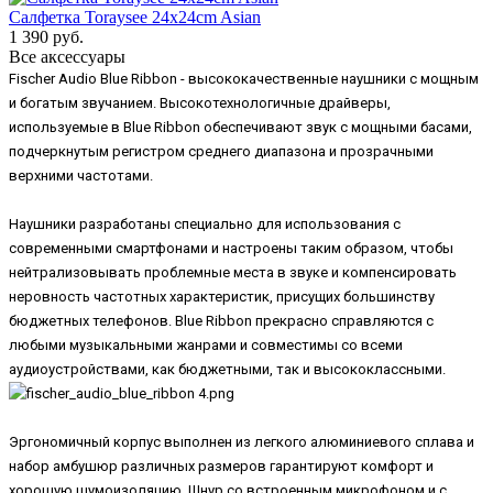
Салфетка Toraysee 24x24cm Asian
1 390 руб.
Все аксессуары
Fischer Audio Blue Ribbon - высококачественные наушники с мощным
и богатым звучанием. Высокотехнологичные драйверы,
используемые в Blue Ribbon обеспечивают звук с мощными басами,
подчеркнутым регистром среднего диапазона и прозрачными
верхними частотами.
Наушники разработаны специально для использования с
современными смартфонами и настроены таким образом, чтобы
нейтрализовывать проблемные места в звуке и компенсировать
неровность частотных характеристик, присущих большинству
бюджетных телефонов. Blue Ribbon прекрасно справляются с
любыми музыкальными жанрами и совместимы со всеми
аудиоустройствами, как бюджетными, так и высококлассными.
Эргономичный корпус выполнен из легкого алюминиевого сплава и
набор амбушюр различных размеров гарантируют комфорт и
хорошую шумоизоляцию. Шнур со встроенным микрофоном и с