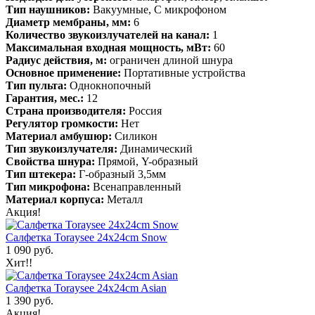
Тип наушников:
Вакуумные, С микрофоном
Диаметр мембраны, мм:
6
Количество звукоизлучателей на канал:
1
Максимальная входная мощность, мВт:
60
Радиус действия, м:
ограничен длиной шнура
Основное применение:
Портативные устройства
Тип пульта:
Однокнопочный
Гарантия, мес.:
12
Страна производителя:
Россия
Регулятор громкости:
Нет
Материал амбушюр:
Силикон
Тип звукоизлучателя:
Динамический
Свойства шнура:
Прямой, Y-образный
Тип штекера:
Г-образный 3,5мм
Тип микрофона:
Всенаправленный
Материал корпуса:
Металл
Акция!
Салфетка Toraysee 24x24cm Snow
1 090 руб.
Хит!!
Салфетка Toraysee 24x24cm Asian
1 390 руб.
Акция!