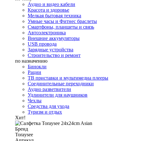
Аудио и видео кабели
Красота и здоровье
Мелкая бытовая техника
Умные часы и Фитнес браслеты
Смартфоны, планшеты и связь
Автоэлектроника
Внешние аккумуляторы
USB провода
Зарядные устройства
Строительство и ремонт
по назначению
Бинокли
Рации
ТВ приставки и мультимедиа плееры
Соединительные переходники
Аудио разветвители
Удлинители для наушников
Чехлы
Средства для ухода
Туризм и отдых
Хит!
Бренд
Toraysee
Артикул