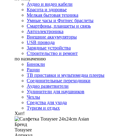
Аудио и видео кабели
Красота и здоровье
Мелкая бытовая техника
Умные часы и Фитнес браслеты
Смартфоны, планшеты и связь
Автоэлектроника
Внешние аккумуляторы
USB провода
Зарядные устройства
Строительство и ремонт
по назначению
Бинокли
Рации
ТВ приставки и мультимедиа плееры
Соединительные переходники
Аудио разветвители
Удлинители для наушников
Чехлы
Средства для ухода
Туризм и отдых
Хит!
Бренд
Toraysee
Артикул