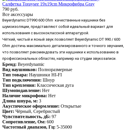
Салфетка Toraysee 19x19cm Микрофибра Gray
790 руб.
Все аксессуары
Beyerdynamic DT990 600 Ohm качественные наушники без
шумоизоляции, представляют собой идеальный вариант для
использования с высококлассной аппаратурой.
Чёткий, чистый и ясный звук позволяет Beyerdynamic DT 990 / 600
Ohm достичь максимально детализированного и точного звучания,
что позволяет рекомендовать эти наушники к использованию в
профессиональных областях, например на студии звукозаписи.
Бренд:
Beyerdynamic
Вид наушников:
Полноразмерные
Тип товара:
Наушники HI-FI
Тип подключения:
Шнур
Тип крепления:
Классическая дуга
Шумоподавление:
Нет
Наличие микрофона:
Нет
Длина шнура, м:
3
Акустическое оформление:
Открытые
Цвет:
Чёрный, Серебристый
Чувствительность, дБ:
97
Сопротивление, Ом:
600
Частотный диапазон, Гц:
5-35000