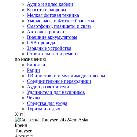
Аудио и видео кабели
Красота и здоровье
Мелкая бытовая техника
Умные часы и Фитнес браслеты
Смартфоны, планшеты и связь
Автоэлектроника
Внешние аккумуляторы
USB провода
Зарядные устройства
Строительство и ремонт
по назначению
Бинокли
Рации
ТВ приставки и мультимедиа плееры
Соединительные переходники
Аудио разветвители
Удлинители для наушников
Чехлы
Средства для ухода
Туризм и отдых
Хит!
Бренд
Toraysee
Артикул