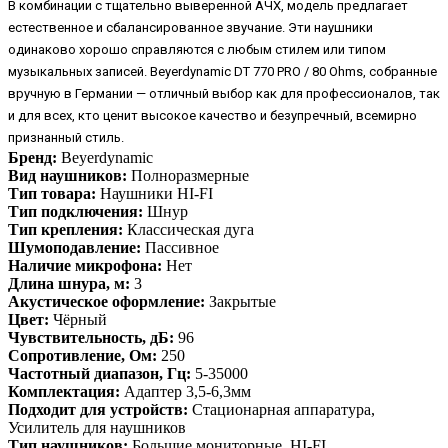
В комбинации с тщательно выверенной АЧХ, модель предлагает
естественное и сбалансированное звучание. Эти наушники
одинаково хорошо справляются с любым стилем или типом
музыкальных записей. Beyerdynamic DT 770 PRO / 80 Ohms, собранные
вручную в Германии — отличный выбор как для профессионалов, так
и для всех, кто ценит высокое качество и безупречный, всемирно
признанный стиль.
Бренд:
Beyerdynamic
Вид наушников:
Полноразмерные
Тип товара:
Наушники HI-FI
Тип подключения:
Шнур
Тип крепления:
Классическая дуга
Шумоподавление:
Пассивное
Наличие микрофона:
Нет
Длина шнура, м:
3
Акустическое оформление:
Закрытые
Цвет:
Чёрный
Чувствительность, дБ:
96
Сопротивление, Ом:
250
Частотный диапазон, Гц:
5-35000
Комплектация:
Адаптер 3,5-6,3мм
Подходит для устройств:
Стационарная аппаратура,
Усилитель для наушников
Тип наушников:
Большие мониторные, HI-FI,