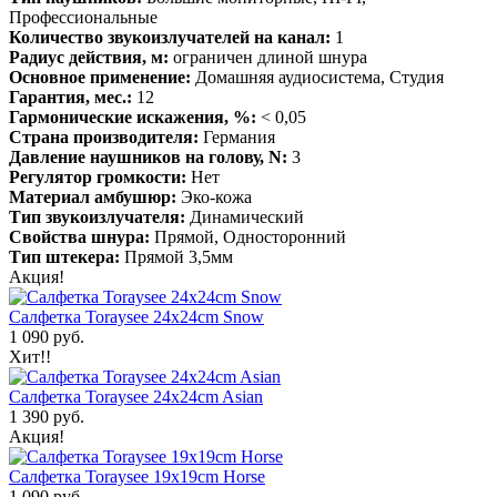
Профессиональные
Количество звукоизлучателей на канал:
1
Радиус действия, м:
ограничен длиной шнура
Основное применение:
Домашняя аудиосистема, Студия
Гарантия, мес.:
12
Гармонические искажения, %:
< 0,05
Страна производителя:
Германия
Давление наушников на голову, N:
3
Регулятор громкости:
Нет
Материал амбушюр:
Эко-кожа
Тип звукоизлучателя:
Динамический
Свойства шнура:
Прямой, Односторонний
Тип штекера:
Прямой 3,5мм
Акция!
Салфетка Toraysee 24x24cm Snow
1 090 руб.
Хит!!
Салфетка Toraysee 24x24cm Asian
1 390 руб.
Акция!
Салфетка Toraysee 19x19cm Horse
1 090 руб.