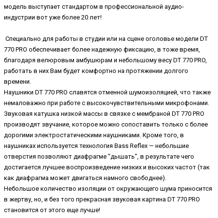
модель выступает стандартом в профессиональной аудио-
индустрии вот уже более 20 лет!
Специально для работы в студии или на сцене оголовье модели DT
770 PRO обеспечивает более надежную фиксацию, в тоже время,
благодаря велюровым амбушюрам и небольшому весу DT 770 PRO,
работать в них Вам будет комфортно на протяжении долгого
времени.
Наушники DT 770 PRO славятся отменной шумоизоляцией, что также
немаловажно при работе с высокочувствительными микрофонами.
Звуковая катушка низкой массы в связке с мембраной DT 770 PRO
производят звучание, которое можно сопоставить только с более
дорогими электростатическими наушниками. Кроме того, в
наушниках используется технология Bass Reflex — небольшие
отверстия позволяют диафрагме "дышать", в результате чего
достигается лучшее воспроизведение низких и высоких частот (так
как диафрагма может двигаться намного свободнее).
Небольшое количество изоляции от окружающего шума приносится
в жертву, но, и без того прекрасная звуковая картина DT 770 PRO
становится от этого еще лучше!