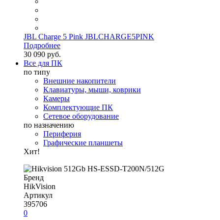
JBL Charge 5 Pink JBLCHARGE5PINK
Подробнее
30 090 руб.
Все для ПК
по типу
Внешние накопители
Клавиатуры, мыши, коврики
Камеры
Комплектующие ПК
Сетевое оборудование
по назначению
Периферия
Графические планшеты
Хит!
Бренд
HikVision
Артикул
395706
0