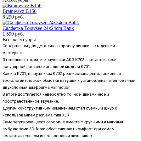
Brainwavz B150
6 290 руб.
Салфетка Toraysee 24x24cm Batik
1 590 руб.
Все аксессуары
Совершенны для детального прослушивания, сведение и
мастеринга.
Эталонные открытые наушники AKG K702 - продолжатели
популярной профессиональной модели K701.
Как и в K701, в наушниках K702 реализована революционная
технология плоской обмотки катушки и установлена патентованная
двухслойная диафрагма Varimotion.
В итоге достигается невероятно точное, динамичное и
пространственное звучание.
Другим конструктивным изменением стал съёмный шнур с
использованием разъёма mini XLR.
Саморегулирующееся оголовье вместе с крупными и мягкими
амбушюрами 3D-foam обеспечивают комфорт при самом
продолжительном использовании наушников.