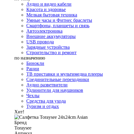
Аудио и видео кабели
Красота и здоровье
Мелкая бытовая техника
Умные часы и Фитнес браслеты
Смартфоны, планшеты и связь
Автоэлектроника
Внешние аккумуляторы
USB провода
Зарядные устройства
Строительство и ремонт
по назначению
Бинокли
Рации
ТВ приставки и мультимедиа плееры
Соединительные переходники
Аудио разветвители
Удлинители для наушников
Чехлы
Средства для ухода
Туризм и отдых
Хит!
Бренд
Toraysee
Артикул