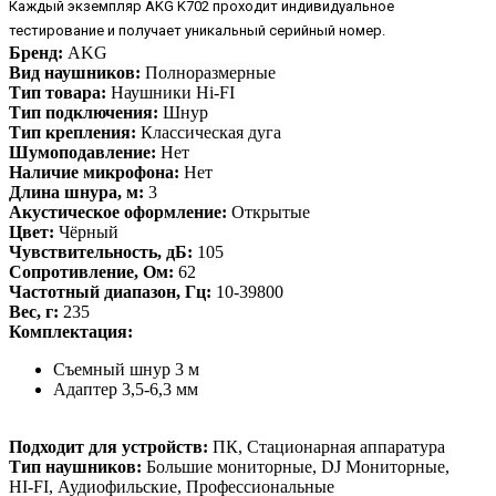
Каждый экземпляр AKG K702 проходит индивидуальное
тестирование и получает уникальный серийный номер.
Бренд:
AKG
Вид наушников:
Полноразмерные
Тип товара:
Наушники Hi-FI
Тип подключения:
Шнур
Тип крепления:
Классическая дуга
Шумоподавление:
Нет
Наличие микрофона:
Нет
Длина шнура, м:
3
Акустическое оформление:
Открытые
Цвет:
Чёрный
Чувствительность, дБ:
105
Сопротивление, Ом:
62
Частотный диапазон, Гц:
10-39800
Вес, г:
235
Комплектация:
Съемный шнур 3 м
Адаптер 3,5-6,3 мм
Подходит для устройств:
ПК, Стационарная аппаратура
Тип наушников:
Большие мониторные, DJ Мониторные,
HI-FI, Аудиофильские, Профессиональные