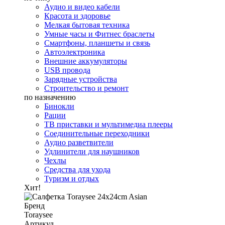
Аудио и видео кабели
Красота и здоровье
Мелкая бытовая техника
Умные часы и Фитнес браслеты
Смартфоны, планшеты и связь
Автоэлектроника
Внешние аккумуляторы
USB провода
Зарядные устройства
Строительство и ремонт
по назначению
Бинокли
Рации
ТВ приставки и мультимедиа плееры
Соединительные переходники
Аудио разветвители
Удлинители для наушников
Чехлы
Средства для ухода
Туризм и отдых
Хит!
Бренд
Toraysee
Артикул