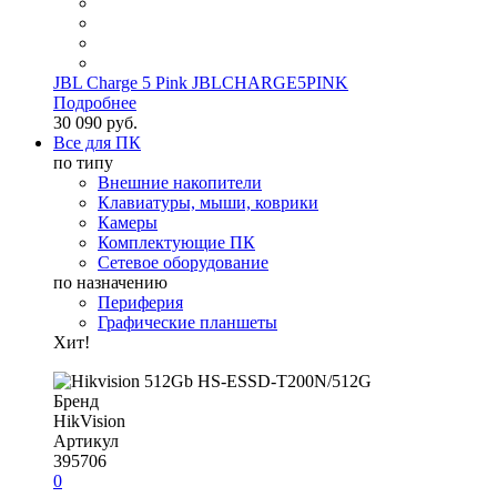
JBL Charge 5 Pink JBLCHARGE5PINK
Подробнее
30 090 руб.
Все для ПК
по типу
Внешние накопители
Клавиатуры, мыши, коврики
Камеры
Комплектующие ПК
Сетевое оборудование
по назначению
Периферия
Графические планшеты
Хит!
Бренд
HikVision
Артикул
395706
0