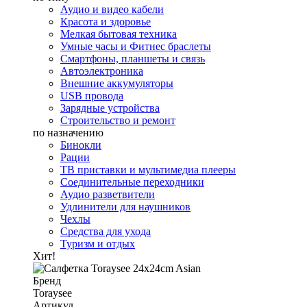
Аудио и видео кабели
Красота и здоровье
Мелкая бытовая техника
Умные часы и Фитнес браслеты
Смартфоны, планшеты и связь
Автоэлектроника
Внешние аккумуляторы
USB провода
Зарядные устройства
Строительство и ремонт
по назначению
Бинокли
Рации
ТВ приставки и мультимедиа плееры
Соединительные переходники
Аудио разветвители
Удлинители для наушников
Чехлы
Средства для ухода
Туризм и отдых
Хит!
Бренд
Toraysee
Артикул