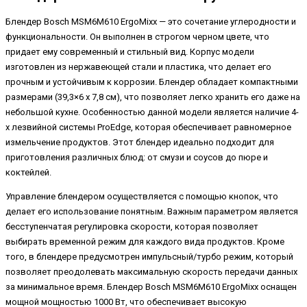
Блендер Bosch MSM6M610 ErgoMixx — это сочетание углеродности и
функциональности. Он выполнен в строгом черном цвете, что
придает ему современный и стильный вид. Корпус модели
изготовлен из нержавеющей стали и пластика, что делает его
прочным и устойчивым к коррозии. Блендер обладает компактными
размерами (39,3×6 х 7,8 см), что позволяет легко хранить его даже на
небольшой кухне. Особенностью данной модели является наличие 4-
х лезвийной системы ProEdge, которая обеспечивает равномерное
измельчение продуктов. Этот блендер идеально подходит для
приготовления различных блюд: от смузи и соусов до пюре и
коктейлей.
Управление блендером осуществляется с помощью кнопок, что
делает его использование понятным. Важным параметром является
бесступенчатая регулировка скорости, которая позволяет
выбирать временной режим для каждого вида продуктов. Кроме
того, в блендере предусмотрен импульсный/турбо режим, который
позволяет преодолевать максимальную скорость передачи данных
за минимальное время. Блендер Bosch MSM6M610 ErgoMixx оснащен
мощной мощностью 1000 Вт, что обеспечивает высокую