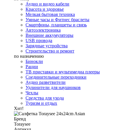
Аудио и видео кабели
Красота и здоровье
Мелкая бытовая техника
Умные часы и Фитнес браслеты
Смартфоны, планшеты и связь
Автоэлектроника
Внешние аккумуляторы
USB провода
Зарядные устройства
Строительство и ремонт
по назначению
Бинокли
Рации
ТВ приставки и мультимедиа плееры
Соединительные переходники
Аудио разветвители
Удлинители для наушников
Чехлы
Средства для ухода
Туризм и отдых
Хит!
Бренд
Toraysee
Артикул