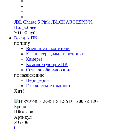
JBL Charge 5 Pink JBLCHARGE5PINK
Подробнее
30 090 руб.
Все для ПК
по типу
Внешние накопители
Клавиатуры, мыши, коврики
Камеры
Комплектующие ПК
Сетевое оборудование
по назначению
Периферия
Графические планшеты
Хит!
Бренд
HikVision
Артикул
395706
0