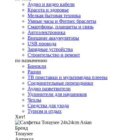
Аудио и видео кабели
Красота и здоровье
Мелкая бытовая техника
Умные часы и Фитнес браслеты
Смартфоны, планшеты и связь
Автоэлектроника
Внешние аккумуляторы
USB провода
Зарядные устройства
Строительство и ремонт
по назначению
Бинокли
Рации
ТВ приставки и мультимедиа плееры
Соединительные переходники
Аудио разветвители
Удлинители для наушников
Чехлы
Средства для ухода
Туризм и отдых
Хит!
Бренд
Toraysee
Артикул