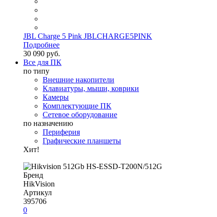
JBL Charge 5 Pink JBLCHARGE5PINK
Подробнее
30 090 руб.
Все для ПК
по типу
Внешние накопители
Клавиатуры, мыши, коврики
Камеры
Комплектующие ПК
Сетевое оборудование
по назначению
Периферия
Графические планшеты
Хит!
Бренд
HikVision
Артикул
395706
0