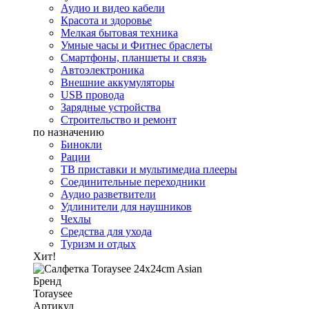
Аудио и видео кабели
Красота и здоровье
Мелкая бытовая техника
Умные часы и Фитнес браслеты
Смартфоны, планшеты и связь
Автоэлектроника
Внешние аккумуляторы
USB провода
Зарядные устройства
Строительство и ремонт
по назначению
Бинокли
Рации
ТВ приставки и мультимедиа плееры
Соединительные переходники
Аудио разветвители
Удлинители для наушников
Чехлы
Средства для ухода
Туризм и отдых
Хит!
Бренд
Toraysee
Артикул