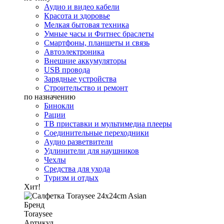
Аудио и видео кабели
Красота и здоровье
Мелкая бытовая техника
Умные часы и Фитнес браслеты
Смартфоны, планшеты и связь
Автоэлектроника
Внешние аккумуляторы
USB провода
Зарядные устройства
Строительство и ремонт
по назначению
Бинокли
Рации
ТВ приставки и мультимедиа плееры
Соединительные переходники
Аудио разветвители
Удлинители для наушников
Чехлы
Средства для ухода
Туризм и отдых
Хит!
Бренд
Toraysee
Артикул