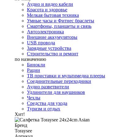
Аудио и видео кабели
Красота и здоровье
Мелкая бытовая техника
Умные часы и Фитнес браслеты
Смартфоны, планшеты и связь
Автоэлектроника
Внешние аккумуляторы
USB провода
Зарядные устройства
Строительство и ремонт
по назначению
Бинокли
Рации
ТВ приставки и мультимедиа плееры
Соединительные переходники
Аудио разветвители
Удлинители для наушников
Чехлы
Средства для ухода
Туризм и отдых
Хит!
Бренд
Toraysee
Артикул