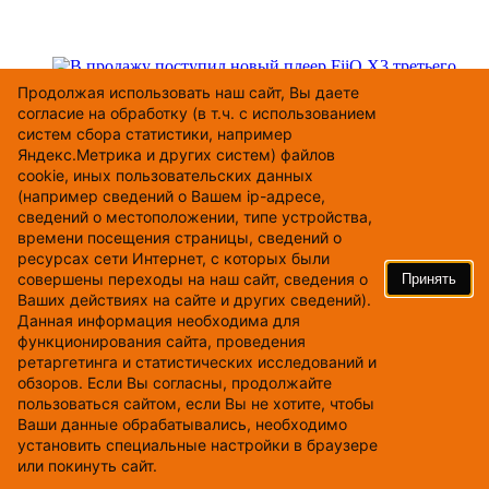
Продолжая использовать наш cайт, Вы даете
12.09.2017
согласие на обработку (в т.ч. с использованием
В продажу поступил новый плеер FiiO X3 третьего
систем сбора статистики, например
поколения
Яндекс.Метрика и других систем) файлов
cookie, иных пользовательских данных
(например сведений о Вашем ip-адресе,
сведений о местоположении, типе устройства,
времени посещения страницы, сведений о
ресурсах сети Интернет, с которых были
совершены переходы на наш сайт, сведения о
Принять
Ваших действиях на сайте и других сведений).
Данная информация необходима для
функционирования сайта, проведения
ретаргетинга и статистических исследований и
01.08.2017
обзоров. Если Вы согласны, продолжайте
Гарнитуры для call-центров от Accutone поступили в
пользоваться сайтом, если Вы не хотите, чтобы
продажу!
Ваши данные обрабатывались, необходимо
установить специальные настройки в браузере
или покинуть сайт.