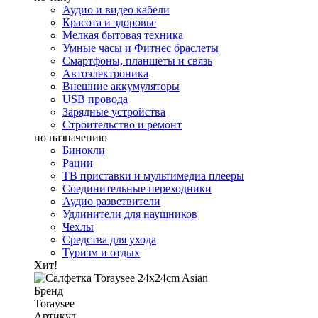
Аудио и видео кабели
Красота и здоровье
Мелкая бытовая техника
Умные часы и Фитнес браслеты
Смартфоны, планшеты и связь
Автоэлектроника
Внешние аккумуляторы
USB провода
Зарядные устройства
Строительство и ремонт
по назначению
Бинокли
Рации
ТВ приставки и мультимедиа плееры
Соединительные переходники
Аудио разветвители
Удлинители для наушников
Чехлы
Средства для ухода
Туризм и отдых
Хит!
Бренд
Toraysee
Артикул