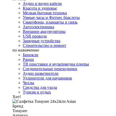
Аудио и видео кабели
Красота и здоровье
Мелкая бытовая техника
Умные часы и Фитнес браслеты
Смартфоны, планшеты и связь
Автоэлектроника
Внешние аккумуляторы
USB провода
Зарядные устройства
Строительство и ремонт
по назначению
Бинокли
Рации
ТВ приставки и мультимедиа плееры
Соединительные переходники
Аудио разветвители
Удлинители для наушников
Чехлы
Средства для ухода
Туризм и отдых
Хит!
Бренд
Toraysee
Артикул