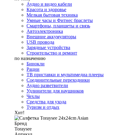
Аудио и видео кабели
Красота и здоровье
Мелкая бытовая техника
Умные часы и Фитнес браслеты
Смартфоны, планшеты и связь
Автоэлектроника
Внешние аккумуляторы
USB провода
Зарядные устройства
Строительство и ремонт
по назначению
Бинокли
Рации
ТВ приставки и мультимедиа плееры
Соединительные переходники
Аудио разветвители
Удлинители для наушников
Чехлы
Средства для ухода
Туризм и отдых
Хит!
Бренд
Toraysee
Артикул