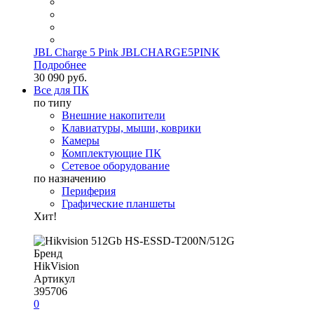
JBL Charge 5 Pink JBLCHARGE5PINK
Подробнее
30 090 руб.
Все для ПК
по типу
Внешние накопители
Клавиатуры, мыши, коврики
Камеры
Комплектующие ПК
Сетевое оборудование
по назначению
Периферия
Графические планшеты
Хит!
Бренд
HikVision
Артикул
395706
0