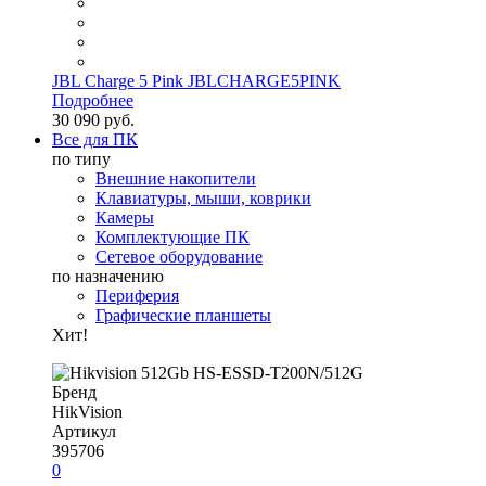
JBL Charge 5 Pink JBLCHARGE5PINK
Подробнее
30 090 руб.
Все для ПК
по типу
Внешние накопители
Клавиатуры, мыши, коврики
Камеры
Комплектующие ПК
Сетевое оборудование
по назначению
Периферия
Графические планшеты
Хит!
Бренд
HikVision
Артикул
395706
0