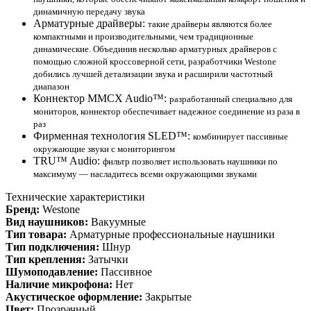
динамичную передачу звука
Арматурные драйверы:
такие драйверы являются более
компактными и производительными, чем традиционные
динамические. Объединив несколько арматурных драйверов с
помощью сложной кроссоверной сети, разработчики Westone
добились лучшей детализации звука и расширили частотный
диапазон
Коннектор MMCX Audio™:
разработанный специально для
мониторов, коннектор обеспечивает надежное соединение из раза в
раз
Фирменная технология SLED™:
комбинирует пассивные
окружающие звуки с мониторингом
TRU™ Audio:
фильтр позволяет использовать наушники по
максимуму — насладитесь всеми окружающими звуками
Технические характеристики
Бренд:
Westone
Вид наушников:
Вакуумные
Тип товара:
Арматурные профессиональные наушники
Тип подключения:
Шнур
Тип крепления:
Затычки
Шумоподавление:
Пассивное
Наличие микрофона:
Нет
Акустическое оформление:
Закрытые
Цвет:
Прозрачный