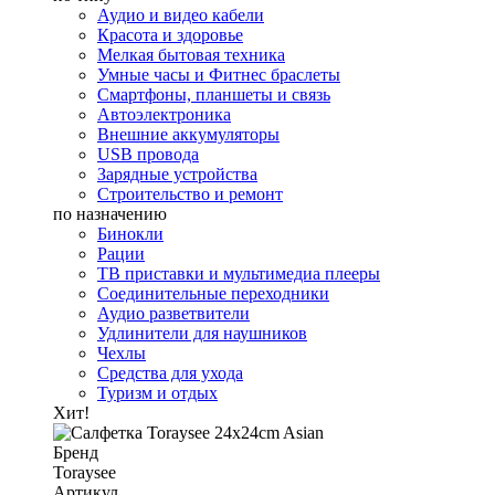
Аудио и видео кабели
Красота и здоровье
Мелкая бытовая техника
Умные часы и Фитнес браслеты
Смартфоны, планшеты и связь
Автоэлектроника
Внешние аккумуляторы
USB провода
Зарядные устройства
Строительство и ремонт
по назначению
Бинокли
Рации
ТВ приставки и мультимедиа плееры
Соединительные переходники
Аудио разветвители
Удлинители для наушников
Чехлы
Средства для ухода
Туризм и отдых
Хит!
Бренд
Toraysee
Артикул