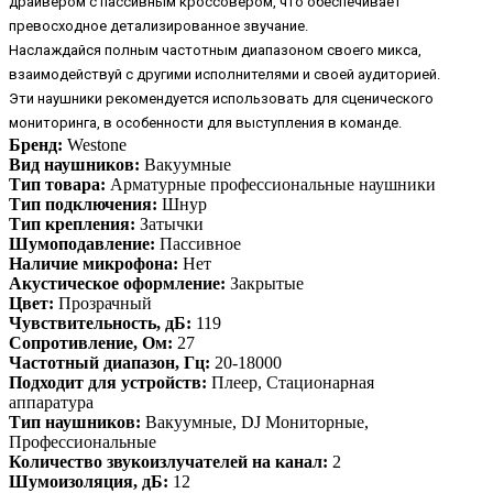
драйвером с пассивным кроссовером, что обеспечивает
превосходное детализированное звучание.
Наслаждайся полным частотным диапазоном своего микса,
взаимодействуй с другими исполнителями и своей аудиторией.
Эти наушники рекомендуется использовать для сценического
мониторинга, в особенности для выступления в команде.
Бренд:
Westone
Вид наушников:
Вакуумные
Тип товара:
Арматурные профессиональные наушники
Тип подключения:
Шнур
Тип крепления:
Затычки
Шумоподавление:
Пассивное
Наличие микрофона:
Нет
Акустическое оформление:
Закрытые
Цвет:
Прозрачный
Чувствительность, дБ:
119
Сопротивление, Ом:
27
Частотный диапазон, Гц:
20-18000
Подходит для устройств:
Плеер, Стационарная
аппаратура
Тип наушников:
Вакуумные, DJ Мониторные,
Профессиональные
Количество звукоизлучателей на канал:
2
Шумоизоляция, дБ:
12