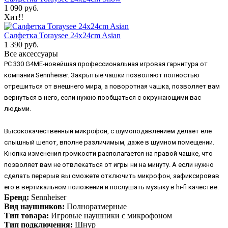
1 090 руб.
Хит!!
Салфетка Toraysee 24x24cm Asian
1 390 руб.
Все аксессуары
PC 330 G4ME-новейшая профессиональная игровая гарнитура от
компании Sennheiser. Закрытые чашки позволяют полностью
отрешиться от внешнего мира, а поворотная чашка, позволяет вам
вернуться в него, если нужно пообщаться с окружающими вас
людьми.
Высококачественный микрофон, с шумоподавлением делает еле
слышный шепот, вполне различимым, даже в шумном помещении.
Кнопка изменения громкости располагается на правой чашке, что
позволяет вам не отвлекаться от игры ни на минуту. А если нужно
сделать перерыв вы сможете отключить микрофон, зафиксировав
его в вертикальном положении и послушать музыку в hi-fi качестве.
Бренд:
Sennheiser
Вид наушников:
Полноразмерные
Тип товара:
Игровые наушники с микрофоном
Тип подключения:
Шнур