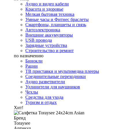
Аудио и видео кабели
Красота и здоровье
Мелкая бытовая техника
Умные часы и Фитнес браслеты
Смартфоны, планшеты и связь
Автоэлектроника
Внешние аккумуляторы
USB провода
Зарядные устройства
Строительство и ремонт
по назначению
Бинокли
Рации
ТВ приставки и мультимедиа плееры
Соединительные переходники
Аудио разветвители
Удлинители для наушников
Чехлы
Средства для ухода
Туризм и отдых
Хит!
Бренд
Toraysee
Артикул