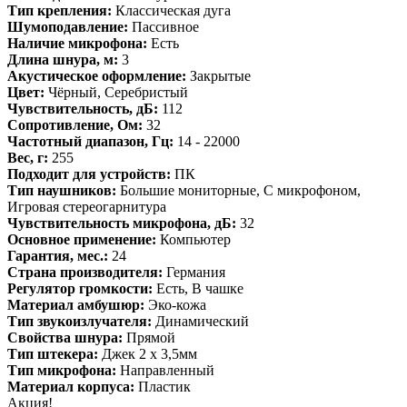
Тип крепления:
Классическая дуга
Шумоподавление:
Пассивное
Наличие микрофона:
Есть
Длина шнура, м:
3
Акустическое оформление:
Закрытые
Цвет:
Чёрный, Серебристый
Чувствительность, дБ:
112
Сопротивление, Ом:
32
Частотный диапазон, Гц:
14 - 22000
Вес, г:
255
Подходит для устройств:
ПК
Тип наушников:
Большие мониторные, С микрофоном,
Игровая стереогарнитура
Чувствительность микрофона, дБ:
32
Основное применение:
Компьютер
Гарантия, мес.:
24
Страна производителя:
Германия
Регулятор громкости:
Есть, В чашке
Материал амбушюр:
Эко-кожа
Тип звукоизлучателя:
Динамический
Свойства шнура:
Прямой
Тип штекера:
Джек 2 х 3,5мм
Тип микрофона:
Направленный
Материал корпуса:
Пластик
Акция!