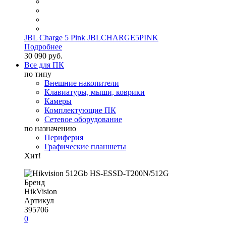
JBL Charge 5 Pink JBLCHARGE5PINK
Подробнее
30 090 руб.
Все для ПК
по типу
Внешние накопители
Клавиатуры, мыши, коврики
Камеры
Комплектующие ПК
Сетевое оборудование
по назначению
Периферия
Графические планшеты
Хит!
Бренд
HikVision
Артикул
395706
0