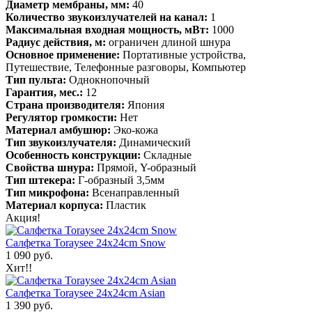
Диаметр мембраны, мм:
40
Количество звукоизлучателей на канал:
1
Максимальная входная мощность, мВт:
1000
Радиус действия, м:
ограничен длиной шнура
Основное применение:
Портативные устройства,
Путешествие, Телефонные разговоры, Компьютер
Тип пульта:
Однокнопочный
Гарантия, мес.:
12
Страна производителя:
Япония
Регулятор громкости:
Нет
Материал амбушюр:
Эко-кожа
Тип звукоизлучателя:
Динамический
Особенность конструкции:
Складные
Свойства шнура:
Прямой, Y-образный
Тип штекера:
Г-образный 3,5мм
Тип микрофона:
Всенаправленный
Материал корпуса:
Пластик
Акция!
Салфетка Toraysee 24x24cm Snow
1 090 руб.
Хит!!
Салфетка Toraysee 24x24cm Asian
1 390 руб.