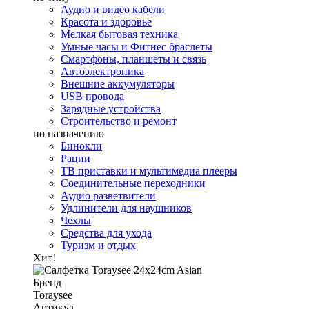
Аудио и видео кабели
Красота и здоровье
Мелкая бытовая техника
Умные часы и Фитнес браслеты
Смартфоны, планшеты и связь
Автоэлектроника
Внешние аккумуляторы
USB провода
Зарядные устройства
Строительство и ремонт
по назначению
Бинокли
Рации
ТВ приставки и мультимедиа плееры
Соединительные переходники
Аудио разветвители
Удлинители для наушников
Чехлы
Средства для ухода
Туризм и отдых
Хит!
Бренд
Toraysee
Артикул