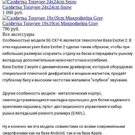
Салфетка Toraysee 24x24cm Snow
1 090 руб.
Салфетка Toraysee 19x19cm Микрофибра Gray
790 руб.
Все аксессуары
Особенностью модели SE-CX7-K является технология Bass Exciter 2. В
этих наушниках узел Bass Exciter 2 сделан таким образом, чтобы при
небольших размерах сохранить отдачу на басах и передавать ушному
вкладышу дополнительные низкочастотные колебания.
Bass Exciter 2 вкупе с динамическим драйвером, который оборудован
специальной пленочной диафрагмой и мощным магнитом, придаёт
глубокому басу и высоким частотам желаемое "клубное" звучание.
Другие особенность модели - металлический корпус,
самоподстраивающаяся накладка-крылышко для более надежного
крепления наушника, пульт дистанционного управления и набор
ушных вкладышей разного размера (S/M/L).
Ну и конечно же эта модель совместима со всеми современными
смартфонами как на базе Android, так и на базе Apple.