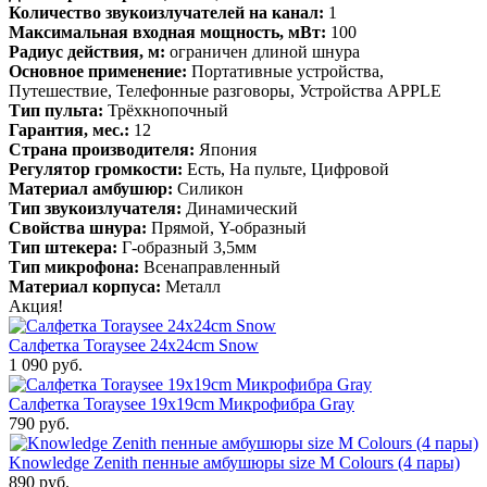
Количество звукоизлучателей на канал:
1
Максимальная входная мощность, мВт:
100
Радиус действия, м:
ограничен длиной шнура
Основное применение:
Портативные устройства,
Путешествие, Телефонные разговоры, Устройства APPLE
Тип пульта:
Трёхкнопочный
Гарантия, мес.:
12
Страна производителя:
Япония
Регулятор громкости:
Есть, На пульте, Цифровой
Материал амбушюр:
Силикон
Тип звукоизлучателя:
Динамический
Свойства шнура:
Прямой, Y-образный
Тип штекера:
Г-образный 3,5мм
Тип микрофона:
Всенаправленный
Материал корпуса:
Металл
Акция!
Салфетка Toraysee 24x24cm Snow
1 090 руб.
Салфетка Toraysee 19x19cm Микрофибра Gray
790 руб.
Knowledge Zenith пенные амбушюры size M Colours (4 пары)
890 руб.