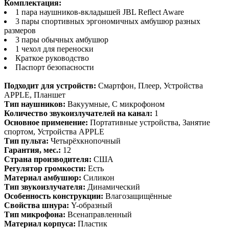
Комплектация:
1 пара наушников-вкладышей JBL Reflect Aware
3 пары спортивных эргономичных амбушюр разных
размеров
3 пары обычных амбушюр
1 чехол для переноски
Краткое руководство
Паспорт безопасности
Подходит для устройств:
Смартфон, Плеер, Устройства
APPLE, Планшет
Тип наушников:
Вакуумные, С микрофоном
Количество звукоизлучателей на канал:
1
Основное применение:
Портативные устройства, Занятие
спортом, Устройства APPLE
Тип пульта:
Четырёхкнопочный
Гарантия, мес.:
12
Страна производителя:
США
Регулятор громкости:
Есть
Материал амбушюр:
Силикон
Тип звукоизлучателя:
Динамический
Особенность конструкции:
Влагозащищённые
Свойства шнура:
Y-образный
Тип микрофона:
Всенаправленный
Материал корпуса:
Пластик