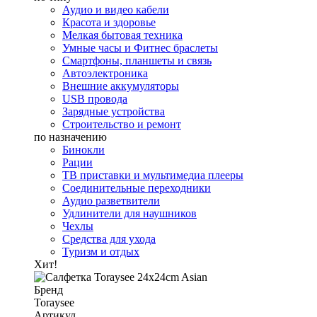
Аудио и видео кабели
Красота и здоровье
Мелкая бытовая техника
Умные часы и Фитнес браслеты
Смартфоны, планшеты и связь
Автоэлектроника
Внешние аккумуляторы
USB провода
Зарядные устройства
Строительство и ремонт
по назначению
Бинокли
Рации
ТВ приставки и мультимедиа плееры
Соединительные переходники
Аудио разветвители
Удлинители для наушников
Чехлы
Средства для ухода
Туризм и отдых
Хит!
Бренд
Toraysee
Артикул