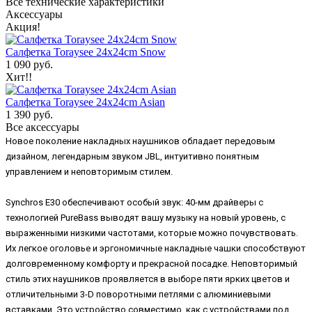
Все технические характеристики
Аксессуары
Акция!
Салфетка Toraysee 24x24cm Snow
1 090 руб.
Хит!!
Салфетка Toraysee 24x24cm Asian
1 390 руб.
Все аксессуары
Новое поколение накладных наушников обладает передовым
дизайном, легендарным звуком JBL, интуитивно понятным
управлением и неповторимым стилем.
Synchros E30 обеспечивают особый звук: 40-мм драйверы с
технологией PureBass выводят вашу музыку на новый уровень, с
выраженными низкими частотами, которые можно почувствовать.
Их легкое оголовье и эргономичные накладные чашки способствуют
долговременному комфорту и прекрасной посадке. Неповторимый
стиль этих наушников проявляется в выборе пяти ярких цветов и
отличительными 3-D поворотными петлями с алюминиевыми
вставками. Это устройство совместимо, как c устройствами под