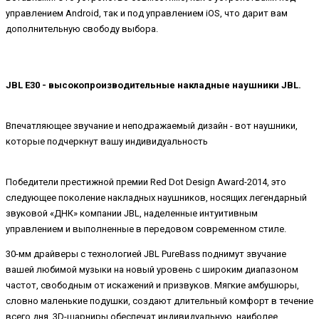
управлением Android, так и под управлением iOS, что дарит вам
дополнительную свободу выбора.
JBL E30 - высокопроизводительные накладные наушники JBL.
Впечатляющее звучание и неподражаемый дизайн - вот наушники,
которые подчеркнут вашу индивидуальность
Победители престижной премии Red Dot Design Award-2014, это
следующее поколение накладных наушников, носящих легендарный
звуковой «ДНК» компании JBL, наделенные интуитивным
управлением и выполненные в передовом современном стиле.
30-мм драйверы с технологией JBL PureBass поднимут звучание
вашей любимой музыки на новый уровень с широким диапазоном
частот, свободным от искажений и призвуков. Мягкие амбушюры,
словно маленькие подушки, создают длительный комфорт в течение
всего дня. 3D-шарниры обеспечат индивидуальную, наиболее