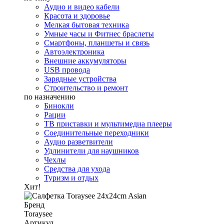
Аудио и видео кабели
Красота и здоровье
Мелкая бытовая техника
Умные часы и Фитнес браслеты
Смартфоны, планшеты и связь
Автоэлектроника
Внешние аккумуляторы
USB провода
Зарядные устройства
Строительство и ремонт
по назначению
Бинокли
Рации
ТВ приставки и мультимедиа плееры
Соединительные переходники
Аудио разветвители
Удлинители для наушников
Чехлы
Средства для ухода
Туризм и отдых
Хит!
Бренд
Toraysee
Артикул