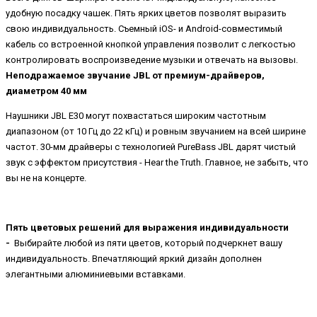
удобную посадку чашек. Пять ярких цветов позволят выразить
свою индивидуальность. Съемный iOS- и Android-совместимый
кабель со встроенной кнопкой управления позволит с легкостью
контролировать воспроизведение музыки и отвечать на вызовы.
Неподражаемое звучание JBL от премиум-драйверов,
диаметром 40 мм
Наушники JBL E30 могут похвастаться широким частотным
диапазоном (от 10 Гц до 22 кГц) и ровным звучанием на всей ширине
частот. 30-мм драйверы с технологией PureBass JBL дарят чистый
звук с эффектом присутствия - Hear the Truth. Главное, не забыть, что
вы не на концерте.
Пять цветовых решений для выражения индивидуальности
-
Выбирайте любой из пяти цветов, который подчеркнет вашу
индивидуальность. Впечатляющий яркий дизайн дополнен
элегантными алюминиевыми вставками.