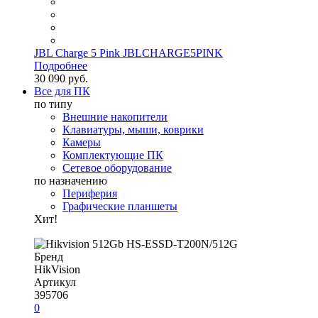
JBL Charge 5 Pink JBLCHARGE5PINK
Подробнее
30 090 руб.
Все для ПК
по типу
Внешние накопители
Клавиатуры, мыши, коврики
Камеры
Комплектующие ПК
Сетевое оборудование
по назначению
Периферия
Графические планшеты
Хит!
Бренд
HikVision
Артикул
395706
0