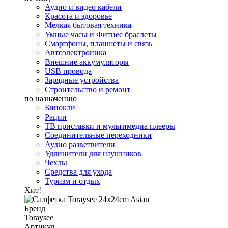
Аудио и видео кабели
Красота и здоровье
Мелкая бытовая техника
Умные часы и Фитнес браслеты
Смартфоны, планшеты и связь
Автоэлектроника
Внешние аккумуляторы
USB провода
Зарядные устройства
Строительство и ремонт
по назначению
Бинокли
Рации
ТВ приставки и мультимедиа плееры
Соединительные переходники
Аудио разветвители
Удлинители для наушников
Чехлы
Средства для ухода
Туризм и отдых
Хит!
Бренд
Toraysee
Артикул