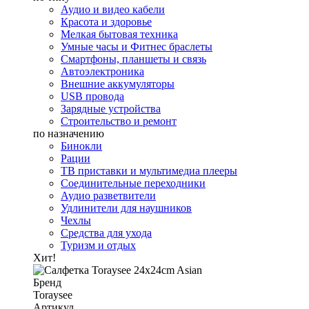
Аудио и видео кабели
Красота и здоровье
Мелкая бытовая техника
Умные часы и Фитнес браслеты
Смартфоны, планшеты и связь
Автоэлектроника
Внешние аккумуляторы
USB провода
Зарядные устройства
Строительство и ремонт
по назначению
Бинокли
Рации
ТВ приставки и мультимедиа плееры
Соединительные переходники
Аудио разветвители
Удлинители для наушников
Чехлы
Средства для ухода
Туризм и отдых
Хит!
Бренд
Toraysee
Артикул