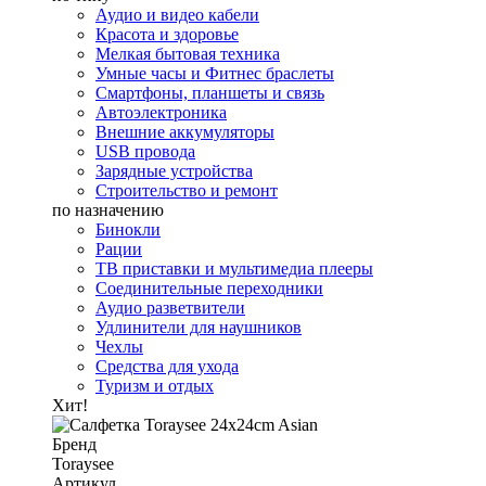
Аудио и видео кабели
Красота и здоровье
Мелкая бытовая техника
Умные часы и Фитнес браслеты
Смартфоны, планшеты и связь
Автоэлектроника
Внешние аккумуляторы
USB провода
Зарядные устройства
Строительство и ремонт
по назначению
Бинокли
Рации
ТВ приставки и мультимедиа плееры
Соединительные переходники
Аудио разветвители
Удлинители для наушников
Чехлы
Средства для ухода
Туризм и отдых
Хит!
Бренд
Toraysee
Артикул