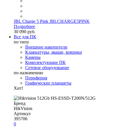
JBL Charge 5 Pink JBLCHARGE5PINK
Подробнее
30 090 руб.
Все для ПК
по типу
Внешние накопители
Клавиатуры, мыши, коврики
Камеры
Комплектующие ПК
Сетевое оборудование
по назначению
Периферия
Графические планшеты
Хит!
Бренд
HikVision
Артикул
395706
0