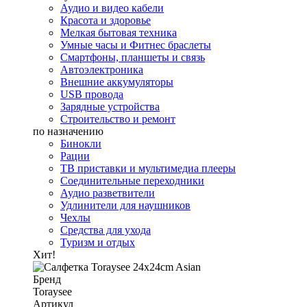
Аудио и видео кабели
Красота и здоровье
Мелкая бытовая техника
Умные часы и Фитнес браслеты
Смартфоны, планшеты и связь
Автоэлектроника
Внешние аккумуляторы
USB провода
Зарядные устройства
Строительство и ремонт
по назначению
Бинокли
Рации
ТВ приставки и мультимедиа плееры
Соединительные переходники
Аудио разветвители
Удлинители для наушников
Чехлы
Средства для ухода
Туризм и отдых
Хит!
Бренд
Toraysee
Артикул