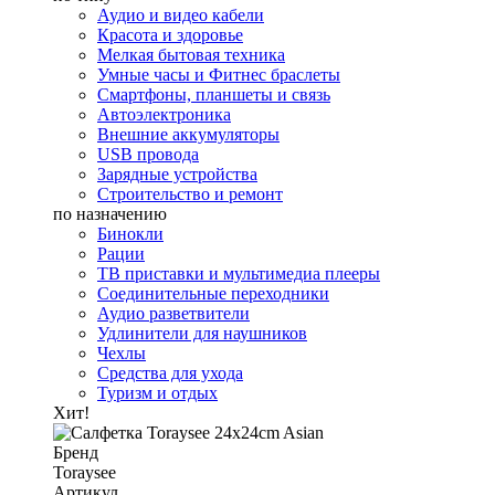
Аудио и видео кабели
Красота и здоровье
Мелкая бытовая техника
Умные часы и Фитнес браслеты
Смартфоны, планшеты и связь
Автоэлектроника
Внешние аккумуляторы
USB провода
Зарядные устройства
Строительство и ремонт
по назначению
Бинокли
Рации
ТВ приставки и мультимедиа плееры
Соединительные переходники
Аудио разветвители
Удлинители для наушников
Чехлы
Средства для ухода
Туризм и отдых
Хит!
Бренд
Toraysee
Артикул