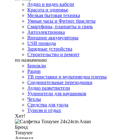
Аудио и видео кабели
Красота и здоровье
Мелкая бытовая техника
Умные часы и Фитнес браслеты
Смартфоны, планшеты и связь
Автоэлектроника
Внешние аккумуляторы
USB провода
Зарядные устройства
Строительство и ремонт
по назначению
Бинокли
Рации
ТВ приставки и мультимедиа плееры
Соединительные переходники
Аудио разветвители
Удлинители для наушников
Чехлы
Средства для ухода
Туризм и отдых
Хит!
Бренд
Toraysee
Артикул