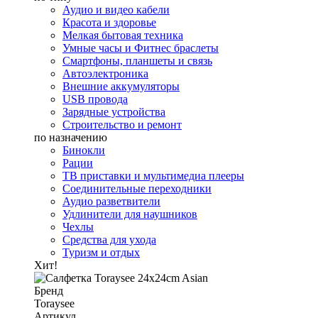
Аудио и видео кабели
Красота и здоровье
Мелкая бытовая техника
Умные часы и Фитнес браслеты
Смартфоны, планшеты и связь
Автоэлектроника
Внешние аккумуляторы
USB провода
Зарядные устройства
Строительство и ремонт
по назначению
Бинокли
Рации
ТВ приставки и мультимедиа плееры
Соединительные переходники
Аудио разветвители
Удлинители для наушников
Чехлы
Средства для ухода
Туризм и отдых
Хит!
Бренд
Toraysee
Артикул