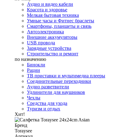
Аудио и видео кабели
Красота и здоровье
Мелкая бытовая техника
Умные часы и Фитнес браслеты
Смартфоны, планшеты и связь
Автоэлектроника
Внешние аккумуляторы
USB провода
Зарядные устройства
Строительство и ремонт
по назначению
Бинокли
Рации
ТВ приставки и мультимедиа плееры
Соединительные переходники
Аудио разветвители
Удлинители для наушников
Чехлы
Средства для ухода
Туризм и отдых
Хит!
Бренд
Toraysee
Артикул